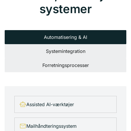
systemer
Automatisering & AI
Systemintegration
Forretningsprocesser
smart_toy
Assisted AI-værktøjer
mail
Mailhåndteringssystem