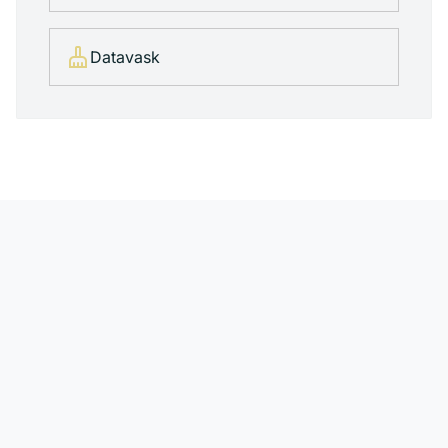
cleaning_services
Datavask