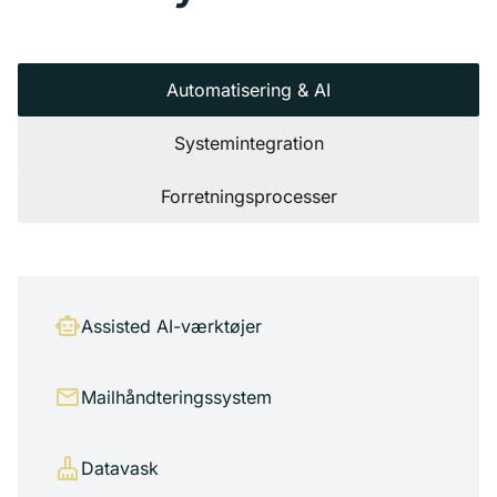
Automatisering & AI
Systemintegration
Forretningsprocesser
smart_toy
Assisted AI-værktøjer
mail
Mailhåndteringssystem
cleaning_services
Datavask